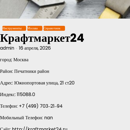
Перейти
к
содержимому
Инструменты
Москва
Справочник
Крафтмаркет24
admin
16 апреля, 2026
город: Москва
Район: Печатники район
Адрес: Южнопортовая улица, 21 ст20
Индекс: 115088.0
Телефон: +7 (499) 703‒21‒94
Мобильный Телефон: nan
Сайт: http://kraftmarket24.ru