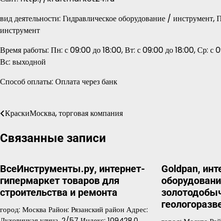
вид деятельности: Гидравлическое оборудование / инструмент,
инструмент
Время работы: Пн: с 09:00 до 18:00, Вт: с 09:00 до 18:00, Ср: с 0
Вс: выходной
Способ оплаты: Оплата через банк
КраскиМосква, торговая компания
Навигация
по
Связанные записи
записям
ВсеИнструменты.ру, интернет-
Goldpan, ин
гипермаркет товаров для
оборудовани
строительства и ремонта
золотодобыч
геологоразв
город: Москва Район: Рязанский район Адрес:
Луховицкая улица, 2/57 Индекс: 109428.0