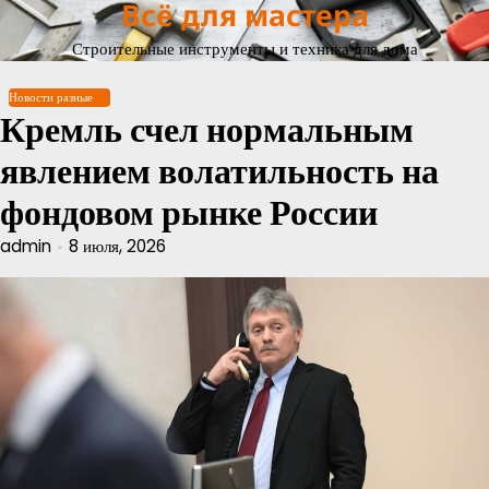
Всё для мастера
Перейти
к
Строительные инструменты и техника для дома
содержимому
Новости разные
Кремль счел нормальным
явлением волатильность на
фондовом рынке России
admin
8 июля, 2026