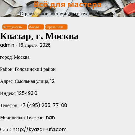
Всё для мастера
Перейти
к
Строительные инструменты и техника для дома
содержимому
Инструменты
Москва
Справочник
Квазар, г. Москва
admin
16 апреля, 2026
город: Москва
Район: Головинский район
Адрес: Смольная улица, 12
Индекс: 125493.0
Телефон: +7 (495) 255‒77‒08
Мобильный Телефон: nan
Сайт: http://kvazar-ufa.com