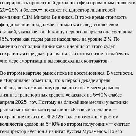
генерировать процентный доход по зафиксированным ставкам в
20–25% и более»,— поясняет гендиректор лизинговой
компании СДМ Михаил Винников. В то же время стоимость
фондирования продолжает снижаться вслед за ключевой
ставкой, указывает он. К концу первого квартала она составила
15%, тогда как годом ранее находилась на уровне 21%. По
мнению господина Винникова, инерция от этого будет
сохраняться еще два-три квартала, а потом начнет ослабевать
«по мере амортизации высокодоходных контрактов».
Во втором квартале рынок пока не восстановился. В частности,
в «Европлане» отметили, что в первой декаде апреля
наблюдалось оживление, однако по итогам месяца рынок
лизинга транспортных средств «оказался на 5–10% слабее
апреля 2025-го». Поэтому на ближайшие месяцы участники
рынка настроены консервативно. «Базовый сценарий —
сохранение показателей 2025 года с возможным ростом
количества сделок на 5–10% во втором полугодии»,— считает
гендиректор «Регион Лизинга» Рустем Мухамедов. По его