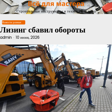
Всё для мастера
Перейти
к
Строительные инструменты и техника для дома
содержимому
Новости разные
Лизинг сбавил обороты
admin
10 июня, 2026