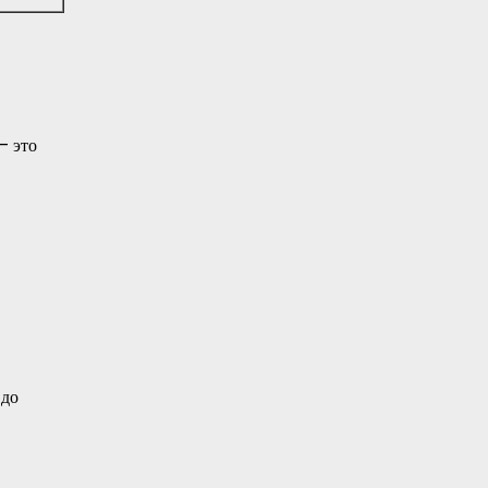
— это
 до