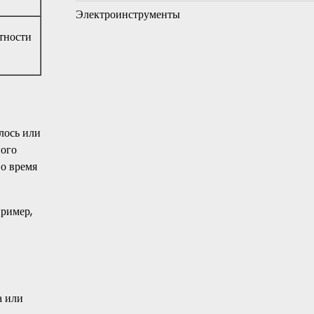
Электроинструменты
тности
лось или
ного
во время
пример,
а или