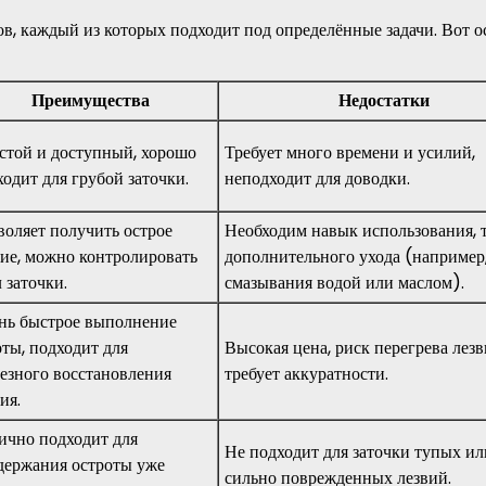
ов, каждый из которых подходит под определённые задачи. Вот 
Преимущества
Недостатки
стой и доступный, хорошо
Требует много времени и усилий,
одит для грубой заточки.
неподходит для доводки.
воляет получить острое
Необходим навык использования, 
вие, можно контролировать
дополнительного ухода (например
 заточки.
смазывания водой или маслом).
нь быстрое выполнение
оты, подходит для
Высокая цена, риск перегрева лезв
ьезного восстановления
требует аккуратности.
ия.
ично подходит для
Не подходит для заточки тупых ил
держания остроты уже
сильно поврежденных лезвий.