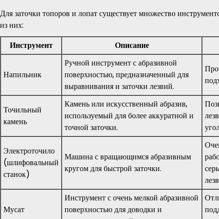
Для заточки топоров и лопат существует множество инструмент
из них:
Инструмент
Описание
Ручной инструмент с абразивной
Про
Напильник
поверхностью, предназначенный для
подх
выравнивания и заточки лезвий.
Камень или искусственный абразив,
Поз
Точильный
используемый для более аккуратной и
лез
камень
точной заточки.
угол
Оче
Электроточило
Машина с вращающимся абразивным
раб
(шлифовальный
кругом для быстрой заточки.
сер
станок)
лезв
Инструмент с очень мелкой абразивной
Отл
Мусат
поверхностью для доводки и
под