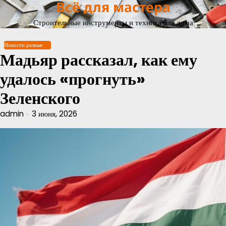
Всё для мастера
Перейти
к
Строительные инструменты и техника для дома
содержимому
Новости разные
Мадьяр рассказал, как ему
удалось «прогнуть»
Зеленского
admin
3 июня, 2026