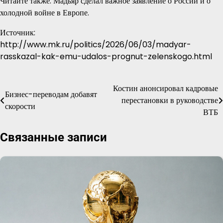
Читайте также: Мадьяр сделал важное заявление о России и о
холодной войне в Европе.
Источник:
http://www.mk.ru/politics/2026/06/03/madyar-
rasskazal-kak-emu-udalos-prognut-zelenskogo.html
Костин анонсировал кадровые
Навигация
Бизнес-переводам добавят
перестановки в руководстве
скорости
по
ВТБ
записям
Связанные записи