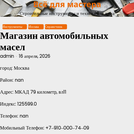
Всё для мастера
Перейти
к
Строительные инструменты и техника для дома
содержимому
Инструменты
Москва
Справочник
Магазин автомобильных
масел
admin
16 апреля, 2026
город: Москва
Район: nan
Адрес: МКАД 79 километр, вл11
Индекс: 125599.0
Телефон: nan
Мобильный Телефон: +7‒910‒000‒74‒09