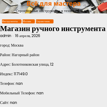
Всё для мастера
Перейти
к
Строительные инструменты и техника для дома
содержимому
Инструменты
Москва
Справочник
Магазин ручного инструмента
admin
16 апреля, 2026
город: Москва
Район: Нагорный район
Адрес: Болотниковская улица, 12
Индекс: 117149.0
Телефон: nan
Мобильный Телефон: nan
Сайт: nan