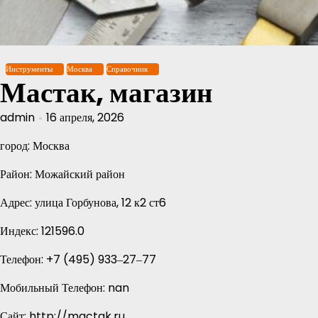
Перейти
к
содержимому
Инструменты
Москва
Справочник
Мастак, магазин
admin
16 апреля, 2026
город: Москва
Район: Можайский район
Адрес: улица Горбунова, 12 к2 ст6
Индекс: 121596.0
Телефон: +7 (495) 933‒27‒77
Мобильный Телефон: nan
Сайт: http://mactak.ru