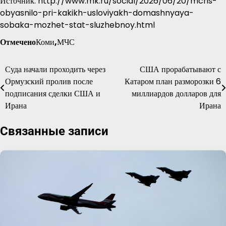
Источник: http://www.mk.ru/social/2026/06/20/mchs-
obyasnilo-pri-kakikh-usloviyakh-domashnyaya-
sobaka-mozhet-stat-sluzhebnoy.html
Отмечено
Коми
,
МЧС
Суда начали проходить через
США прорабатывают с
Навигация
Ормузский пролив после
Катаром план разморозки 6
по
подписания сделки США и
миллиардов долларов для
Ирана
Ирана
записям
Связанные записи