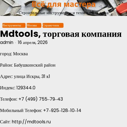
Всё для мастера
Перейти
к
Строительные инструменты и техника для дома
содержимому
Инструменты
Москва
Справочник
Mdtools, торговая компания
admin
16 апреля, 2026
город: Москва
Район: Бабушкинский район
Адрес: улица Искры, 31 к1
Индекс: 129344.0
Телефон: +7 (499) 755‒79‒43
Мобильный Телефон: +7‒925‒128‒10‒14
Сайт: http://mdtools.ru