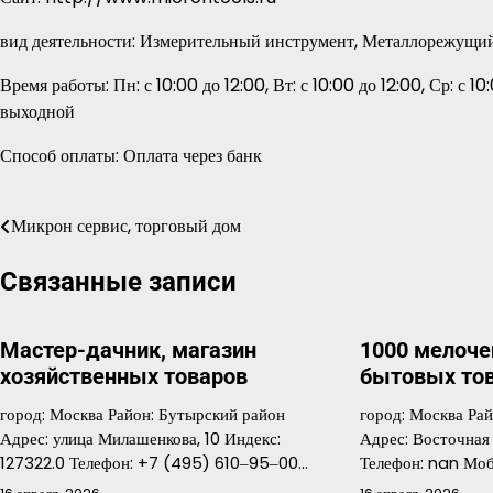
вид деятельности: Измерительный инструмент, Металлорежущи
Время работы: Пн: с 10:00 до 12:00, Вт: с 10:00 до 12:00, Ср: с 10:
выходной
Способ оплаты: Оплата через банк
Микрон сервис, торговый дом
Навигация
по
Связанные записи
записям
Мастер-дачник, магазин
1000 мелоче
хозяйственных товаров
бытовых то
город: Москва Район: Бутырский район
город: Москва Ра
Адрес: улица Милашенкова, 10 Индекс:
Адрес: Восточная 
127322.0 Телефон: +7 (495) 610‒95‒00…
Телефон: nan Мо