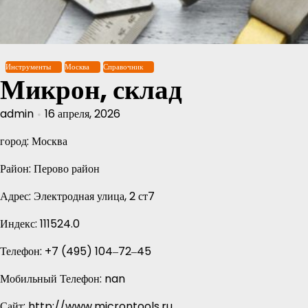
Перейти
к
содержимому
Инструменты
Москва
Справочник
Микрон, склад
admin
16 апреля, 2026
город: Москва
Район: Перово район
Адрес: Электродная улица, 2 ст7
Индекс: 111524.0
Телефон: +7 (495) 104‒72‒45
Мобильный Телефон: nan
Сайт: http://www.microntools.ru