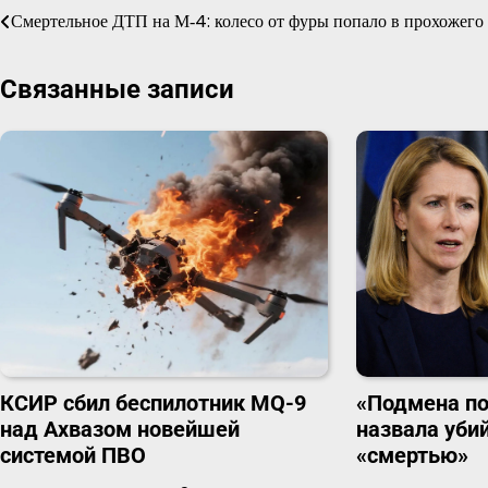
Навигация
Смертельное ДТП на М‑4: колесо от фуры попало в прохожего
по
Связанные записи
записям
КСИР сбил беспилотник MQ-9
«Подмена по
над Ахвазом новейшей
назвала уби
системой ПВО
«смертью»