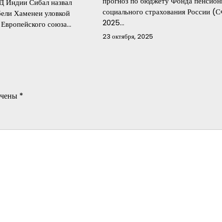
прогноз по бюджету Фонда пенсион
Д Индии Сибал назвал
социального страхования России (С
бели Хаменеи уловкой
2025…
 Европейского союза…
23 октября, 2025
ечены
*