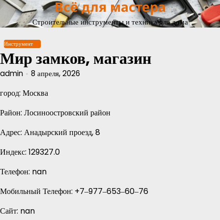
Всё для мастера
Перейти
к
Строительные инструменты и техника для дома
содержимому
Инструмент
Мир замков, магазин
admin
8 апреля, 2026
город: Москва
Район: Лосиноостровский район
Адрес: Анадырский проезд, 8
Индекс: 129327.0
Телефон: nan
Мобильный Телефон: +7‒977‒653‒60‒76
Сайт: nan