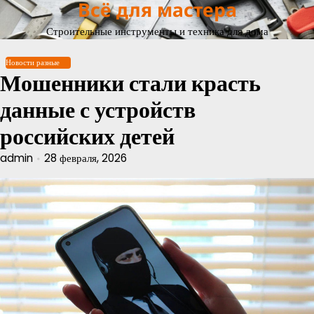
Всё для мастера
Перейти
к
Строительные инструменты и техника для дома
содержимому
Новости разные
Мошенники стали красть
данные с устройств
российских детей
admin
28 февраля, 2026