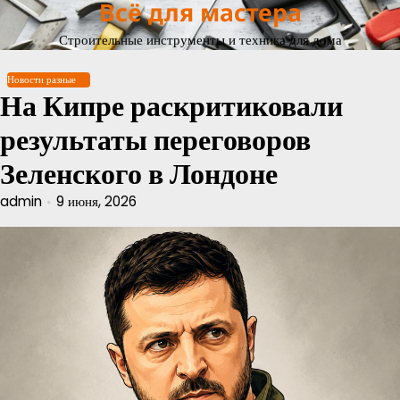
Всё для мастера
Перейти
к
Строительные инструменты и техника для дома
содержимому
Новости разные
На Кипре раскритиковали
результаты переговоров
Зеленского в Лондоне
admin
9 июня, 2026