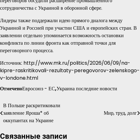
переговоров обсудили расширение промышленного
сотрудничества с Украиной в оборонной сфере.
Лидеры также поддержали идею прямого диалога между
Украиной и Россией при участии США и европейских стран. В
заявлении отдельно упоминается возможность остановки
конфликта по линии фронта как отправной точки для
переговорного процесса.
Источник: http://www.mk.ru/politics/2026/06/09/na-
kipre-raskritikovali-rezultaty-peregovorov-zelenskogo-
v-londone.html
Отмечено
Евросоюз - ЕС
,
Украина последние новости
В Польше раскритиковали
Навигация
заявление Яроша* об
Мир, труд, долг
по
оккупантах на Украине
записям
Связанные записи