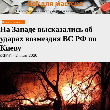
Всё для мастера
Перейти
к
Строительные инструменты и техника для дома
содержимому
Новости разные
На Западе высказались об
ударах возмездия ВС РФ по
Киеву
admin
2 июля, 2026