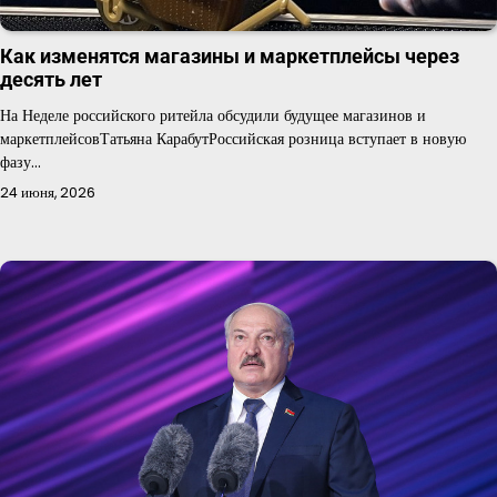
Как изменятся магазины и маркетплейсы через
десять лет
На Неделе российского ритейла обсудили будущее магазинов и
маркетплейсовТатьяна КарабутРоссийская розница вступает в новую
фазу…
24 июня, 2026