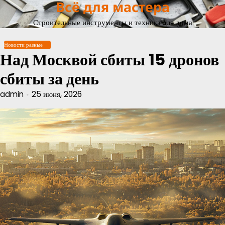
Всё для мастера
Перейти
к
Строительные инструменты и техника для дома
содержимому
Новости разные
Над Москвой сбиты 15 дронов
сбиты за день
admin
25 июня, 2026