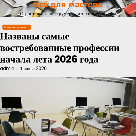
Всё для мастера
Перейти
к
Строительные инструменты и техника для дома
содержимому
Новости разные
Названы самые
востребованные профессии
начала лета 2026 года
admin
4 июня, 2026