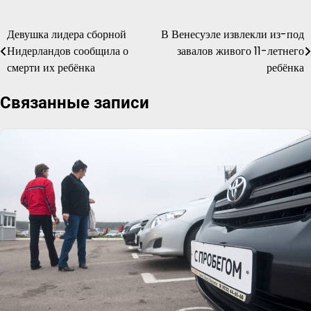
Девушка лидера сборной
В Венесуэле извлекли из-под
Навигация
Нидерландов сообщила о
завалов живого 11-летнего
по
смерти их ребёнка
ребёнка
записям
Связанные записи