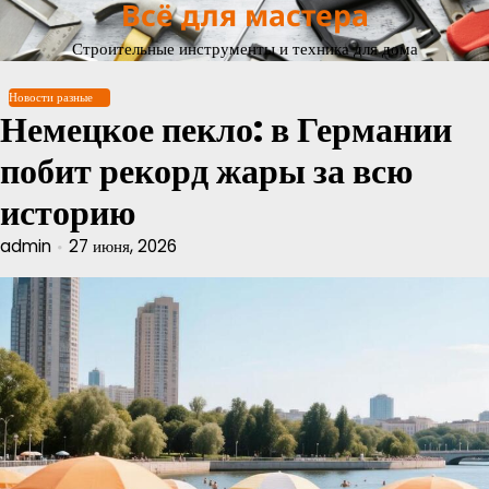
Всё для мастера
Перейти
к
Строительные инструменты и техника для дома
содержимому
Новости разные
Немецкое пекло: в Германии
побит рекорд жары за всю
историю
admin
27 июня, 2026