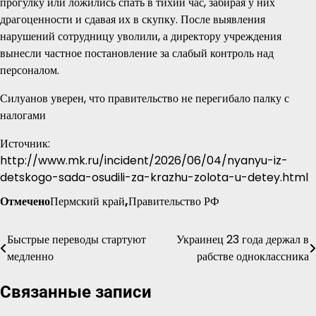
прогулку или ложились спать в тихий час, забирая у них
драгоценности и сдавая их в скупку. После выявления
нарушений сотрудницу уволили, а директору учреждения
вынесли частное постановление за слабый контроль над
персоналом.
Силуанов уверен, что правительство не перегибало палку с
налогами
Источник:
http://www.mk.ru/incident/2026/06/04/nyanyu-iz-
detskogo-sada-osudili-za-krazhu-zolota-u-detey.html
Отмечено
Пермский край
,
Правительство РФ
Быстрые переводы стартуют
Украинец 23 года держал в
Навигация
медленно
рабстве одноклассника
по
Связанные записи
записям