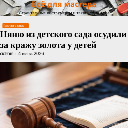
Всё для мастера
Перейти
к
Строительные инструменты и техника для дома
содержимому
Новости разные
Няню из детского сада осудили
за кражу золота у детей
admin
4 июня, 2026