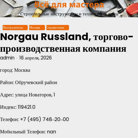
Всё для мастера
Перейти
к
Строительные инструменты и техника для дома
содержимому
Инструменты
Москва
Справочник
Norgau Russland, торгово-
производственная компания
admin
16 апреля, 2026
город: Москва
Район: Обручевский район
Адрес: улица Новаторов, 1
Индекс: 119421.0
Телефон: +7 (495) 748‒20‒00
Мобильный Телефон: nan