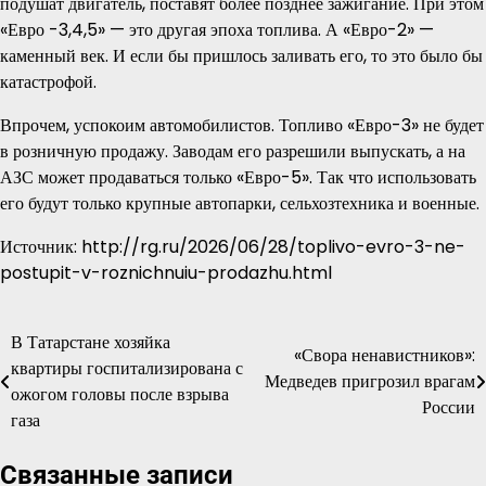
подушат двигатель, поставят более позднее зажигание. При этом
«Евро -3,4,5» — это другая эпоха топлива. А «Евро-2» —
каменный век. И если бы пришлось заливать его, то это было бы
катастрофой.
Впрочем, успокоим автомобилистов. Топливо «Евро-3» не будет
в розничную продажу. Заводам его разрешили выпускать, а на
АЗС может продаваться только «Евро-5». Так что использовать
его будут только крупные автопарки, сельхозтехника и военные.
Источник: http://rg.ru/2026/06/28/toplivo-evro-3-ne-
postupit-v-roznichnuiu-prodazhu.html
В Татарстане хозяйка
Навигация
«Свора ненавистников»:
квартиры госпитализирована с
Медведев пригрозил врагам
по
ожогом головы после взрыва
России
газа
записям
Связанные записи