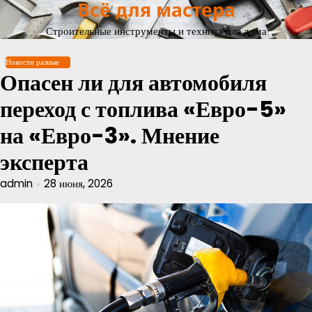
Всё для мастера
Перейти
к
Строительные инструменты и техника для дома
содержимому
Новости разные
Опасен ли для автомобиля
переход с топлива «Евро-5»
на «Евро-3». Мнение
эксперта
admin
28 июня, 2026