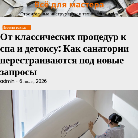
Всё для мастера
Перейти
к
Строительные инструменты и техника для дома
содержимому
Новости разные
От классических процедур к
спа и детоксу: Как санатории
перестраиваются под новые
запросы
admin
6 июля, 2026