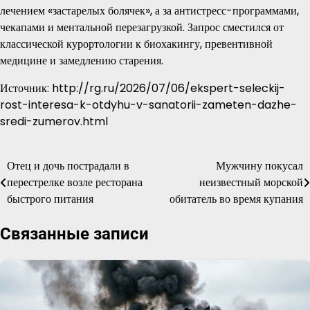
лечением «застарелых болячек», а за антистресс-программами,
чекапами и ментальной перезагрузкой. Запрос сместился от
классической курортологии к биохакингу, превентивной
медицине и замедлению старения.
Источник: http://rg.ru/2026/07/06/ekspert-seleckij-
rost-interesa-k-otdyhu-v-sanatorii-zameten-dazhe-
sredi-zumerov.html
Отец и дочь пострадали в
Мужчину покусал
Навигация
перестрелке возле ресторана
неизвестный морской
по
быстрого питания
обитатель во время купания
записям
Связанные записи