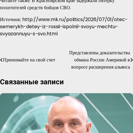
Читайте также: В Красноярском крае задержали пятерку
похитителей средств бойцов СВО.
Источник: http://www.mk.ru/politics/2026/07/01/otec-
semerykh-detey-iz-rossii-ispolnil-svoyu-mechtu-
svyazannuyu-s-svo.html
Представлены доказательства
Навигация
Принимайте на свой счет
обмана России Америкой в
по
вопросе расширения альянса
записям
Связанные записи