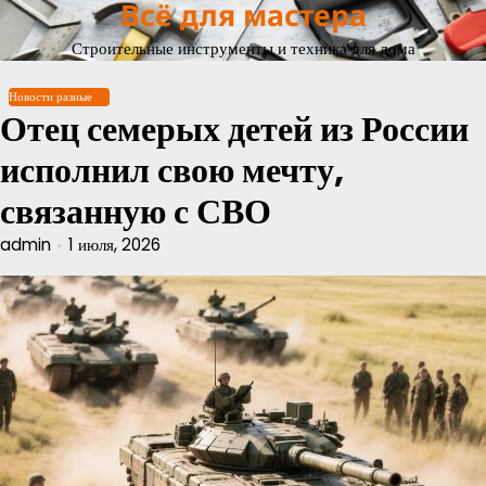
Всё для мастера
Перейти
к
Строительные инструменты и техника для дома
содержимому
Новости разные
Отец семерых детей из России
исполнил свою мечту,
связанную с СВО
admin
1 июля, 2026