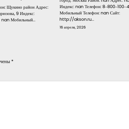
город: Москва Район: nan Адрес: n
Индекс: nan Телефон: 8‒800‒100‒
йон: Щукино район Адрес:
Мобильный Телефон: nan Сайт:
рюзова, 9 Индекс:
http://akson.ru…
н: nan Мобильный…
16 апреля, 2026
ечены
*