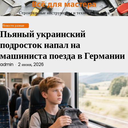
Всё для мастера
Перейти
к
Строительные инструменты и техника для дома
содержимому
Новости разные
Пьяный украинский
подросток напал на
машиниста поезда в Германии
admin
2 июня, 2026