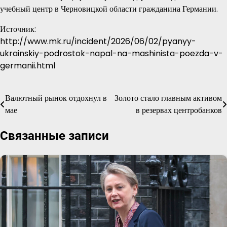
учебный центр в Черновицкой области гражданина Германии.
Источник:
http://www.mk.ru/incident/2026/06/02/pyanyy-
ukrainskiy-podrostok-napal-na-mashinista-poezda-v-
germanii.html
Валютный рынок отдохнул в
Золото стало главным активом
Навигация
мае
в резервах центробанков
по
Связанные записи
записям