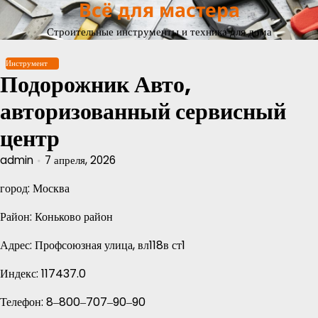
Всё для мастера
Перейти
к
Строительные инструменты и техника для дома
содержимому
Инструмент
Подорожник Авто,
авторизованный сервисный
центр
admin
7 апреля, 2026
город: Москва
Район: Коньково район
Адрес: Профсоюзная улица, вл118в ст1
Индекс: 117437.0
Телефон: 8‒800‒707‒90‒90