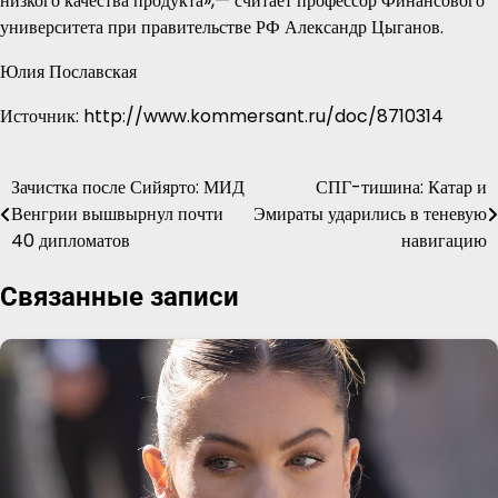
низкого качества продукта»,— считает профессор Финансового
университета при правительстве РФ Александр Цыганов.
Юлия Пославская
Источник: http://www.kommersant.ru/doc/8710314
Зачистка после Сийярто: МИД
СПГ-тишина: Катар и
Навигация
Венгрии вышвырнул почти
Эмираты ударились в теневую
по
40 дипломатов
навигацию
записям
Связанные записи