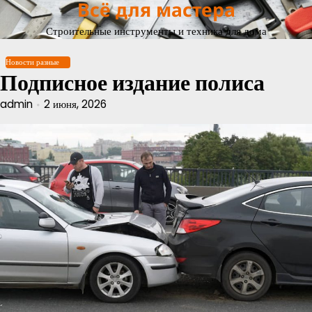
Всё для мастера
Перейти
к
Строительные инструменты и техника для дома
содержимому
Новости разные
Подписное издание полиса
admin
2 июня, 2026