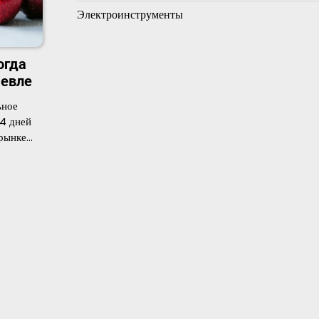
Электроинструменты
огда
шевле
ьное
4 дней
 рынке…