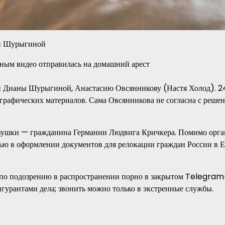
ой Шурыгиной
и Дианы Шурыгиной, Анастасию Овсянникову (Настя Холод). 2
рафических материалов. Сама Овсянникова не согласна с решен
девушки — гражданина Германии Людвига Кричкера. Помимо орг
щью в оформлении документов для релокации граждан России в 
по подозрению в распространении порно в закрытом Telegram
игурантами дела; звонить можно только в экстренные службы.