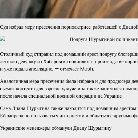
Суд избрал меру пресечения порноактрисе, работавшей с Диан
Столичный суд отправил под домашний арест подругу блогерш
летнюю девушку из Хабаровска обвиняют в производстве порног
и уже подала апелляцию, — отмечает Mash.
Аналогичная мера пресечения была избрана и для продюсера 
съемок контента для взрослых, мужчина также занимался помо
после начала специальной военной операции на Украине.
Сама Диана Шурыгина также находится под домашним арестом 
Ей запрещено пользоваться интернетом и общаться с другими ф
Украинские менеджеры обманули Диану Шурыгину