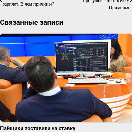
прогулялся по посёлку
зарплат. В чем причины?
по
Приморья
записям
Связанные записи
Пайщики поставили на ставку