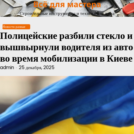
Всё для мастера
Перейти
к
Строительные инструменты и техника для дома
содержимому
Новости разные
Полицейские разбили стекло и
вышвырнули водителя из авто
во время мобилизации в Киеве
admin
25 декабря, 2025