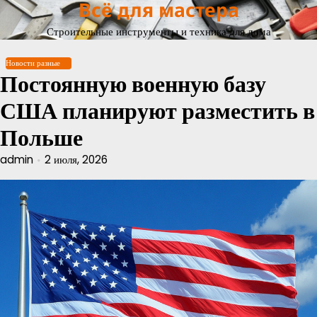
Всё для мастера
Перейти
к
Строительные инструменты и техника для дома
содержимому
Новости разные
Постоянную военную базу
США планируют разместить в
Польше
admin
2 июля, 2026