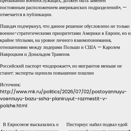
пребывании военнослужащих, должен быть заменён
постоянным расположением американских подразделений», —
отмечается в публикации.
Пшидач подчеркнул, что данное решение обусловлено не только
военно-стратегическими приоритетами Америки в Европе, но и
крайне тёплыми, на уровне личного взаимопонимания,
отношениями между лидерами Польши и США — Каролем
Навроцким и Дональдом Трампом.
Российский паспорт «подорожает», но мигрантов меньше не
станет: эксперты оценили повышение пошлин
Источник:
http://www.mk.ru/politics/2026/07/02/postoyannuyu-
voennuyu-bazu-ssha-planiruyut-razmestit-v-
polshe.html
В Евросоюзе высказались о
Писториус набил подвал едой:
Навигация