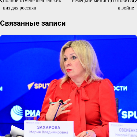
полной отмене шенгенских
немецкий министр готовится
по
виз для россиян
к войне
записям
Связанные записи