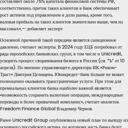
составляют около 75% капитала финансовой системы РФ,
соответственно, приток таких клиентов в банк обеспечивает
рост активов под управлением и доли рынка, кроме того,
валовая прибыль на таких клиентов значительно выше, чем на
массовых»,— добавляет эксперт.
Основной причиной такой передачи является санкционное
давление, считают эксперты. В 2024 году ЕЦБ потребовал от
ряда европейских банковских групп, в том числе и Unicredit,
ускорить процесс сворачивания бизнеса в России (см. “Ъ” от 10
апреля). По мнению управляющего директора ИК «Риком-
Траст» Дмитрия Целищева, Юникредит-банк больше не может
полноценно оказывать трансграничные услуги. При этом для
премиальных клиентов банка наиболее важной является
«возможность сохранить валютные операции, международные
переводы и более привычный комплаенс», считает аналитик
Freedom Finance Global Владимир Чернов.
Ранее Unicredit Group опубликовала новый план по выходу из
основного российского актива, по которому часть банка будет