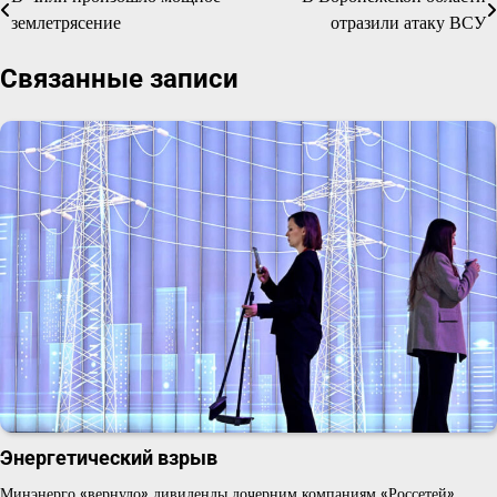
Навигация
землетрясение
отразили атаку ВСУ
по
Связанные записи
записям
Энергетический взрыв
Минэнерго «вернуло» дивиденды дочерним компаниям «Россетей»