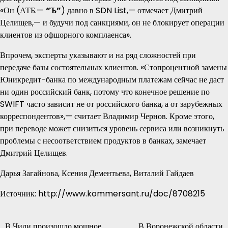
«Он (АТБ.—
“Ъ”
) давно в SDN List,— отмечает Дмитрий
Целищев,— и будучи под санкциями, он не блокирует операции
клиентов из офшорного комплаенса».
Впрочем, эксперты указывают и на ряд сложностей при
передаче базы состоятельных клиентов. «Стопроцентной замены
Юникредит-банка по международным платежам сейчас не даст
ни один российский банк, потому что конечное решение по
SWIFT часто зависит не от российского банка, а от зарубежных
корреспондентов»,— считает Владимир Чернов. Кроме этого,
при переводе может снизиться уровень сервиса или возникнуть
проблемы с несоответствием продуктов в банках, замечает
Дмитрий Целищев.
Дарья Загайнова, Ксения Дементьева, Виталий Гайдаев
Источник: http://www.kommersant.ru/doc/8708215
В Чили произошло мощное
В Воронежской области