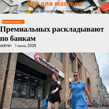
Всё для мастера
Перейти
к
Строительные инструменты и техника для дома
содержимому
Новости разные
Премиальных раскладывают
по банкам
admin
1 июня, 2026