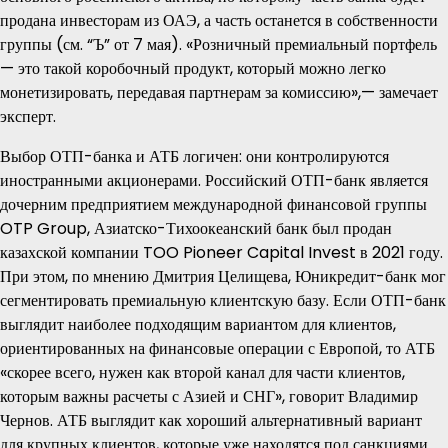
продана инвесторам из ОАЭ, а часть останется в собственности
группы (см. “Ъ” от 7 мая). «Розничный премиальный портфель
— это такой коробочный продукт, который можно легко
монетизировать, передавая партнерам за комиссию»,— замечает
эксперт.
Выбор ОТП-банка и АТБ логичен: они контролируются
иностранными акционерами. Российский ОТП-банк является
дочерним предприятием международной финансовой группы
OTP Group, Азиатско-Тихоокеанский банк был продан
казахской компании TOO Pioneer Capital Invest в 2021 году.
При этом, по мнению Дмитрия Целищева, Юникредит-банк мог
сегментировать премиальную клиентскую базу. Если ОТП-банк
выглядит наиболее подходящим вариантом для клиентов,
ориентированных на финансовые операции с Европой, то АТБ
«скорее всего, нужен как второй канал для части клиентов,
которым важны расчеты с Азией и СНГ», говорит Владимир
Чернов. АТБ выглядит как хороший альтернативный вариант
для крупных клиентов, которые уже находятся под санкциями.