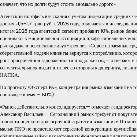
означает, что их долги будут стоить аномально дорого».
Агентский портфель взыскания с учетом индексации средних чек
достичь 1,5–1,7 трлн руб. к 2028 году, отмечается в исследова
итогам 2026 года агентский сегмент прибавит 10%, рынок бан
оценивают в Национальной ассоциации профессиональных колл
рынка даже в перспективе двух-трех лет. «Спрос на заемные сре
сберегательной модели клиенты вернутся к потреблению, котор
рост просроченной задолженности продолжится»,— отмечают в 
сегменты, «рынок видит интерес со стороны каршеринга, лизинг
НАПКА.
По прогнозу «Эксперт РА», концентрация рынка взыскания на 
настоящее время — 80%).
«Рынок действительно консолидируется,— отмечает гендиректор
Александр Васильев.— Сегодняшний рынок требует от покупател
точности оценки и долгосрочной стратегии взыскания». По м
малые ПКО не представляют серьезной конкуренции крупнейши
облигационные займы как источники фондирования для покупк