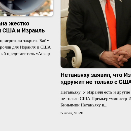
ана жестко
 США и Израиль
 пригрозили закрыть Баб-
пролив для Израиля и США
ый представитель «Ансар
Нетаньяху заявил, что И
«дружит не только с СШ
Нетаньяху: У Израиля есть и другие 
не только США Премьер-министр И
Биньямин Нетаньяху в…
5 июля, 2026