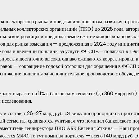
 коллекторского рынка и представило прогнозы развития отрасл
нальных коллекторских организаций (ПКО) до 2028 года, автор
анковской розницы и предполагаемое сжатие микрофинансовых 
вов для рынка взыскания — предложенная в 2024 году инициат
е года и введении пошлины за услуги ФССП»,— полагают в «Эк
нопроекта достаточно высока, однако ожидаются корректировки к
правок — сокращение годовой отсрочки для обращения в ФССП 
 снижение пошлины за исполнительное производство с обсужда
жет вырасти на 11% в банковском сегменте (до 360 млрд руб.) 
 исследования.
у и составят 26–27 млрд руб. «Я вижу диспропорцию в прогноз
й сегменты сравняются, учитывая, что номинал банковского по
 заместитель гендиректора ПКО АБК Евгения Уткина.— Наш прог
асается МФО, то тут номинал портфеля — всего 140 млрд руб. Э