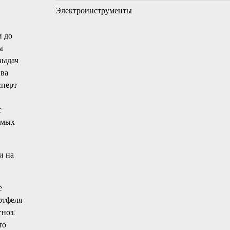
Электроинструменты
и до
ы
выдач
ива
сперт
с
емых
и на
е
ртфеля
ноз:
то