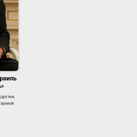
зраиль
А»
друзья,
зраиля