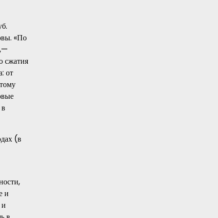
уб.
овы. «По
»,—
о сжатия
: от
этому
овые
 в
дах (в
ности,
е и
 и
ь в