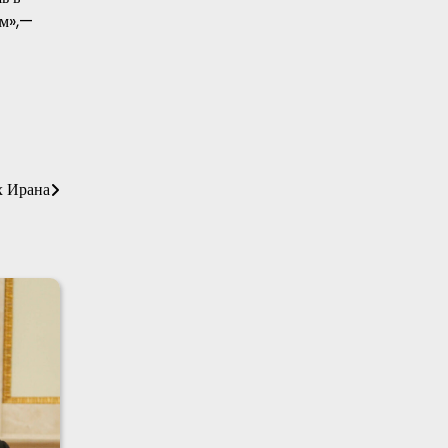
ым»,—
х Ирана