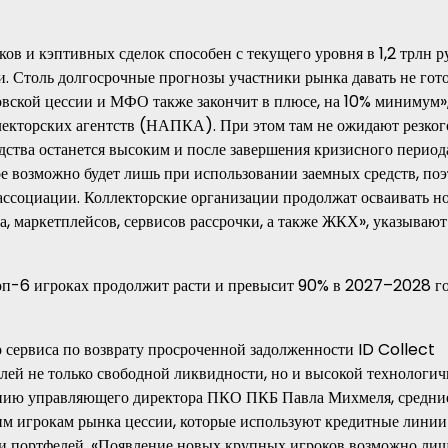
ов и кэптивных сделок способен с текущего уровня в 1,2 трлн р
нии. Столь долгосрочные прогнозы участники рынка давать не гот
ковской цессии и МФО также закончит в плюсе, на 10% минимум
екторских агентств (НАПКА). При этом там не ожидают резког
дства останется высоким и после завершения кризисного периода
ое возможно будет лишь при использовании заемных средств, по
ассоциации. Коллекторские организации продолжат осваивать н
а, маркетплейсов, сервисов рассрочки, а также ЖКХ», указывают
топ-6 игроках продолжит расти и превысит 90% в 2027–2028 го
 сервиса по возврату просроченной задолженности ID Collect
ей не только свободной ликвидности, но и высокой технологич
нению управляющего директора ПКО ПКБ Павла Михмеля, средни
м игрокам рынка цессии, которые используют кредитные линии
и портфелей. «Появление новых крупных игроков возможно лиш