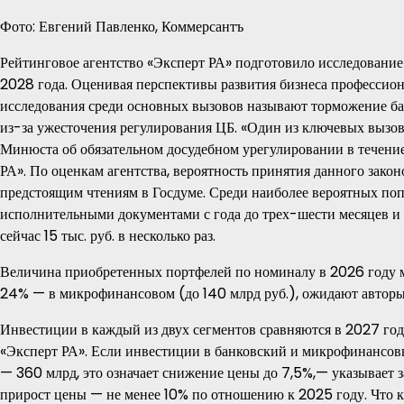
Фото: Евгений Павленко, Коммерсантъ
Рейтинговое агентство «Эксперт РА» подготовило исследование
2028 года. Оценивая перспективы развития бизнеса профессио
исследования среди основных вызовов называют торможение б
из-за ужесточения регулирования ЦБ. «Один из ключевых вызо
Минюста об обязательном досудебном урегулировании в течени
РА». По оценкам агентства, вероятность принятия данного зако
предстоящим чтениям в Госдуме. Среди наиболее вероятных по
исполнительными документами с года до трех-шести месяцев и
сейчас 15 тыс. руб. в несколько раз.
Величина приобретенных портфелей по номиналу в 2026 году мо
24% — в микрофинансовом (до 140 млрд руб.), ожидают авторы
Инвестиции в каждый из двух сегментов сравняются в 2027 год
«Эксперт РА». Если инвестиции в банковский и микрофинансовы
— 360 млрд, это означает снижение цены до 7,5%,— указывает
прирост цены — не менее 10% по отношению к 2025 году. Что к