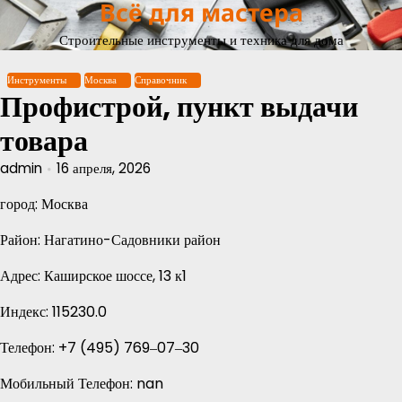
Всё для мастера
Перейти
к
Строительные инструменты и техника для дома
содержимому
Инструменты
Москва
Справочник
Профистрой, пункт выдачи
товара
admin
16 апреля, 2026
город: Москва
Район: Нагатино-Садовники район
Адрес: Каширское шоссе, 13 к1
Индекс: 115230.0
Телефон: +7 (495) 769‒07‒30
Мобильный Телефон: nan