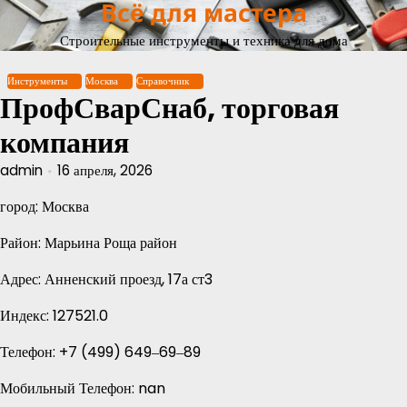
Всё для мастера
Перейти
к
Строительные инструменты и техника для дома
содержимому
Инструменты
Москва
Справочник
ПрофСварСнаб, торговая
компания
admin
16 апреля, 2026
город: Москва
Район: Марьина Роща район
Адрес: Анненский проезд, 17а ст3
Индекс: 127521.0
Телефон: +7 (499) 649‒69‒89
Мобильный Телефон: nan