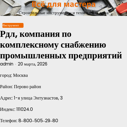
Всё для мастера
Перейти
к
Строительные инструменты и техника для дома
содержимому
Инструмент
Рдл, компания по
комплексному снабжению
промышленных предприятий
admin
20 марта, 2026
город: Москва
Район: Перово район
Адрес: 1-я улица Энтузиастов, 3
Индекс: 111024.0
Телефон: 8‒800‒505‒29‒80