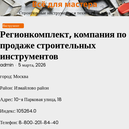
Всё для мастера
Перейти
к
Строительные инструменты и техника для дома
содержимому
Инструмент
Регионкомплект, компания по
продаже строительных
инструментов
admin
5 марта, 2026
город: Москва
Район: Измайлово район
Адрес: 10-я Парковая улица, 18
Индекс: 105264.0
Телефон: 8‒800‒201‒84‒40