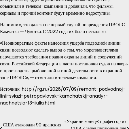
объяснили в телеком-компании и добавили, что фильмы,
сериалы и прочий контент будут временно недоступны.
Напомним, это далеко не первый случай повреждения ПВОЛС
Камчатка — Чукотка. С 2022 года их было несколько.
«Неоднократные факты нанесения ущерба подводной линии
связи позволяют сделать вывод о том, что мореплавателями
нарушаются требования правил охраны линий и сооружений
связи Российской Федерации в части постановки судов на якорь
и производства рыболовной и иной деятельности в охранной
зоне ПВОЛС», — отметили в телеком-компании.
Источник: http://rg.ru/2026/07/09/remont-podvodnoj-
linii-sviazi-petropavlovsk-kamchatskij-anadyr-
nachnetsia-13-iiulia.html
«Украине конец»: профессор из
Навигация
США атаковали 90 иранских
США сделал пугающий для