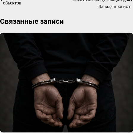
объектов
по
Запада прогноз
записям
Связанные записи