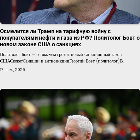
Осмелится ли Трамп на тарифную войну с
покупателями нефти и газа из РФ? Политолог Бовт о
новом законе США о санкциях
Политолог Бовт — о том, чем грозит новый санкционный закон
СШАСюжетСанкции и антисанкцииГеоргий Бовт (политолог)В…
17 июля, 2026