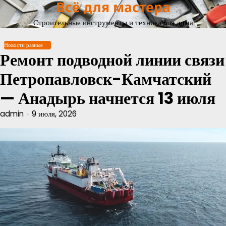
Всё для мастера
Перейти
к
Строительные инструменты и техника для дома
содержимому
Новости разные
Ремонт подводной линии связи
Петропавловск-Камчатский
— Анадырь начнется 13 июля
admin
9 июля, 2026