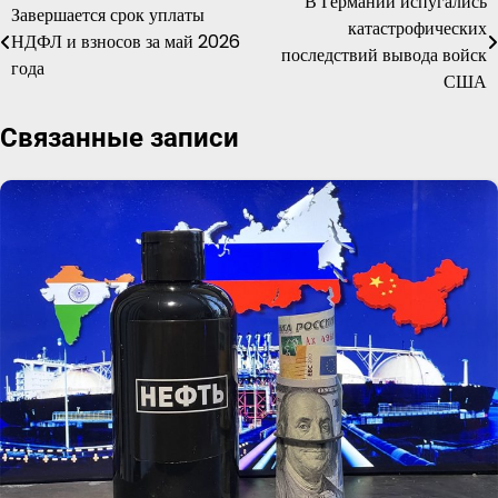
В Германии испугались
Навигация
Завершается срок уплаты
катастрофических
НДФЛ и взносов за май 2026
по
последствий вывода войск
года
США
записям
Связанные записи