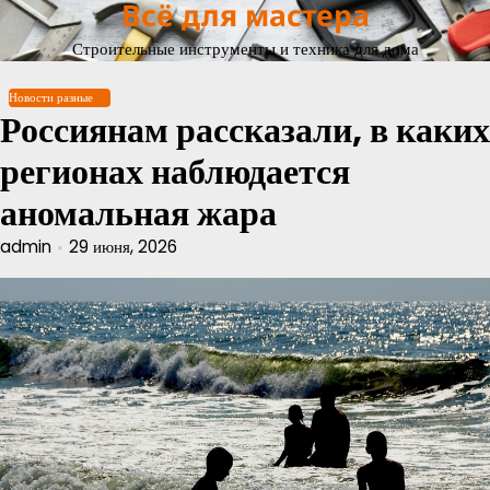
Всё для мастера
Перейти
к
Строительные инструменты и техника для дома
содержимому
Новости разные
Россиянам рассказали, в каких
регионах наблюдается
аномальная жара
admin
29 июня, 2026