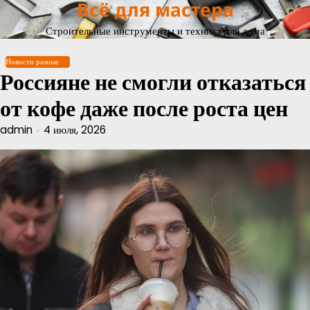
Всё для мастера
Перейти
к
Строительные инструменты и техника для дома
содержимому
Новости разные
Россияне не смогли отказаться
от кофе даже после роста цен
admin
4 июля, 2026