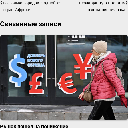
несколько городов в одной из
неожиданную причину
по
стран Африки
возникновения рака
записям
Связанные записи
Рынок пошел на понижение