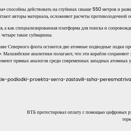
а» способны действовать на глубинах свыше 550 метров и разв
считают авторы материала, осложняют расчеты противолодочной 
ия, а как специализированная платформа для поиска и сопровожд
 четыре такие субмарины.
таве Северного флота остаются две атомные подводные лодки пр
Малазийские аналитики полагают, что эти корабли сохраняют 
е имеют прямых аналогов среди современных западных атомных 
skie-podlodki-proekta-serra-zastavili-ssha-peresmatriv
ВТБ протестировал оплату с помощью цифровых р
тер