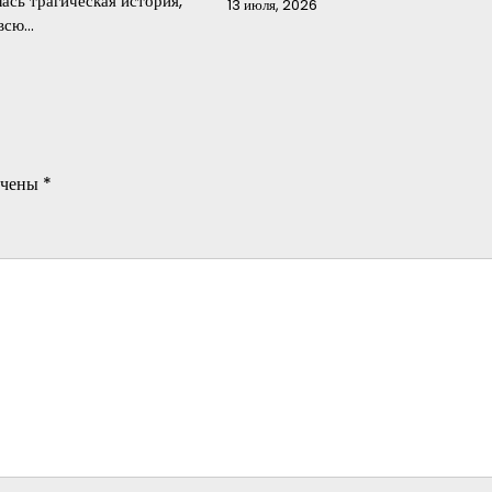
ась трагическая история,
13 июля, 2026
 всю…
ечены
*