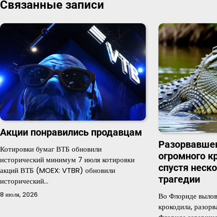
Связанные записи
записям
Акции понравились продавцам
Разорвавше
Котировки бумаг ВТБ обновили
огромного к
исторический минимум 7 июля котировки
спустя неск
акций ВТБ (MOEX: VTBR) обновили
трагедии
исторический…
8 июля, 2026
Во Флориде выло
крокодила, разор