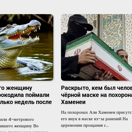
го женщину
Раскрыто, кем был челов
рокодила поймали
чёрной маске на похорон
олько недель после
Хаменеи
На похоронах Али Хаменеи присутс
его внук в маске из-за ранений На
вили 4-метрового
церемонии прощания с…
вавшего женщину Во