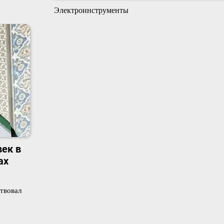
Электроинструменты
ек в
ах
твовал