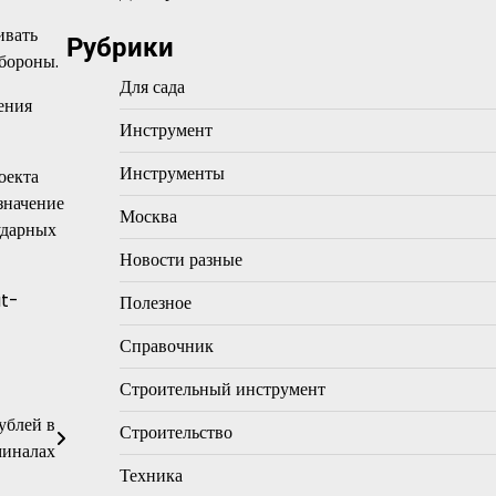
ивать
Рубрики
обороны.
Для сада
ения
Инструмент
Инструменты
оекта
значение
Москва
ударных
Новости разные
at-
Полезное
Справочник
Строительный инструмент
ублей в
Строительство
миналах
Техника