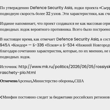
По утверждению Defence Security Asia, лодки проекта «Сьерр
подводную скорость более 32 узлов. Эти характеристики, как 
Издание напоминает, что проект создавался не как массовая сер
подводных лодок вероятного противника. Всего было построено
В настоящее время, как отмечает Defence Security Asia, в сос
945А «Кондор» — Б-336 «Псков» и Б-534 «Нижний Новгород». 
благодаря сочетанию характеристик, которые, по их мнению, н
подводных лодок.
Источник: http://www.mk.ru/politics/2026/06/05/rossiy
raschety-plo.html
Отмечено
Арсенал
,
Министерство обороны
,
США
Навигация
Минфин постоянно следит за бюджетами российских регионов
по