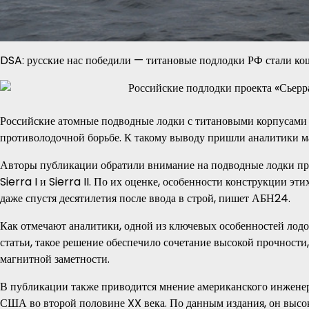
DSA: русские нас победили — титановые подлодки РФ стали 
Российские атомные подводные лодки с титановыми корпусам
противолодочной борьбе. К такому выводу пришли аналитики м
Авторы публикации обратили внимание на подводные лодки про
Sierra I и Sierra II. По их оценке, особенности конструкции 
даже спустя десятилетия после ввода в строй, пишет АБН24.
Как отмечают аналитики, одной из ключевых особенностей лодо
статьи, такое решение обеспечило сочетание высокой прочности
магнитной заметности.
В публикации также приводится мнение американского инженер
США во второй половине XX века. По данным издания, он высоко