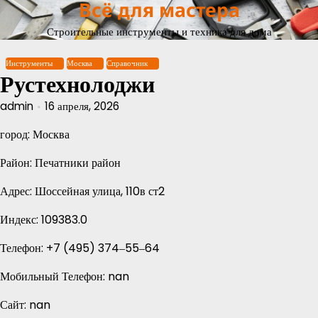
Всё для мастера
Перейти
к
Строительные инструменты и техника для дома
содержимому
Инструменты
Москва
Справочник
Рустехнолоджи
admin
16 апреля, 2026
город: Москва
Район: Печатники район
Адрес: Шоссейная улица, 110в ст2
Индекс: 109383.0
Телефон: +7 (495) 374‒55‒64
Мобильный Телефон: nan
Сайт: nan