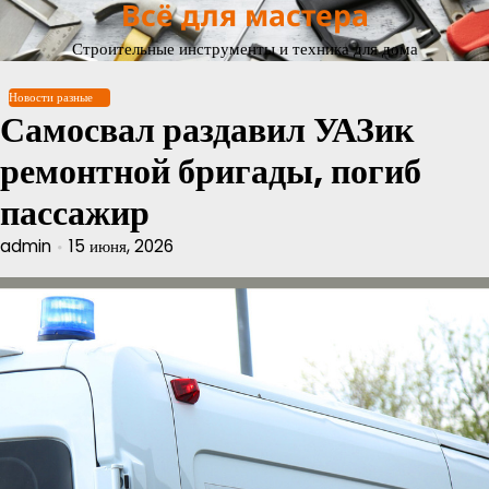
Всё для мастера
Перейти
к
Строительные инструменты и техника для дома
содержимому
Новости разные
Самосвал раздавил УАЗик
ремонтной бригады, погиб
пассажир
admin
15 июня, 2026