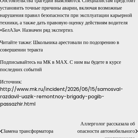
Обстоятельства трагедии выясняются. Специалистам предстоит
установить точные причины аварии, включая возможные
нарушения правил безопасности при эксплуатации карьерной
техники, а также дать правовую оценку действиям водителя
«БелАЗа». Назначен ряд экспертиз.
Читайте также: Школьника арестовали по подозрению в
совершении теракта
Подписывайтесь на МК в МАХ. С ним вы будете в курсе
последних событий
Источник:
http://www.mk.ru/incident/2026/06/15/samosval-
razdavil-uazik-remontnoy-brigady-pogib-
passazhir.html
Аллерголог рассказала об
Навигация
Замена трансформатора
опасности автомобильного
по