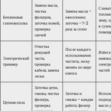
Замена масла,
Сливат
чистка
Замена масла –
топлив
Бензиновая
фильтров,
ежесезонно;
зиму, 
газонокосилка
заточка ножей,
заточка – 1-2
в сухо
проверка
раза за сезон
помещ
свечей
Очистка
После каждого
режущей
Избега
использования
Электрический
части,
намока
чистить; леску
триммер
проверка
электр
менять по мере
кабеля, замена
частей
износа
лески
Заточка цепи,
смазка, чистка
Заточка и
Исполь
фильтра,
смазка – каждая
подход
Цепная пила
проверка
работа; фильтр
масло 