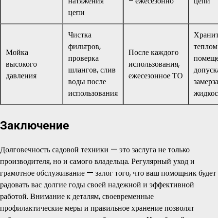
натяжения
– ежесезонно
цепи
цепи
Чистка
Хранит
фильтров,
теплом
Мойка
После каждого
проверка
помеще
высокого
использования,
шлангов, слив
допуск
давления
ежесезонное ТО
воды после
замерз
использования
жидкос
Заключение
Долговечность садовой техники — это заслуга не только
производителя, но и самого владельца. Регулярный уход и
грамотное обслуживание — залог того, что ваш помощник будет
радовать вас долгие годы своей надежной и эффективной
работой. Внимание к деталям, своевременные
профилактические меры и правильное хранение позволят