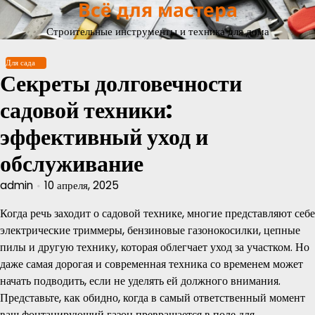
Всё для мастера
Перейти
к
Строительные инструменты и техника для дома
содержимому
Для сада
Секреты долговечности
садовой техники:
эффективный уход и
обслуживание
admin
10 апреля, 2025
Когда речь заходит о садовой технике, многие представляют себе
электрические триммеры, бензиновые газонокосилки, цепные
пилы и другую технику, которая облегчает уход за участком. Но
даже самая дорогая и современная техника со временем может
начать подводить, если не уделять ей должного внимания.
Представьте, как обидно, когда в самый ответственный момент
ваш фонтанирующий газон превращается в поле для