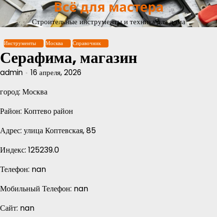
Всё для мастера
Перейти
к
Строительные инструменты и техника для дома
содержимому
Инструменты
Москва
Справочник
Серафима, магазин
admin
16 апреля, 2026
город: Москва
Район: Коптево район
Адрес: улица Коптевская, 85
Индекс: 125239.0
Телефон: nan
Мобильный Телефон: nan
Сайт: nan