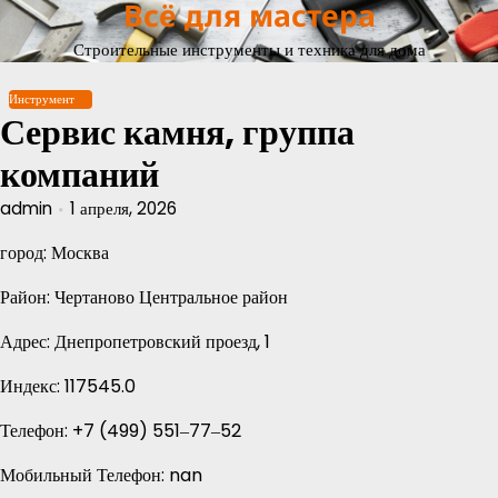
Всё для мастера
Перейти
к
Строительные инструменты и техника для дома
содержимому
Инструмент
Сервис камня, группа
компаний
admin
1 апреля, 2026
город: Москва
Район: Чертаново Центральное район
Адрес: Днепропетровский проезд, 1
Индекс: 117545.0
Телефон: +7 (499) 551‒77‒52
Мобильный Телефон: nan