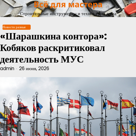
Всё для мастера
Перейти
к
Строительные инструменты и техника для дома
содержимому
Новости разные
«Шарашкина контора»:
Кобяков раскритиковал
деятельность МУС
admin
26 июня, 2026