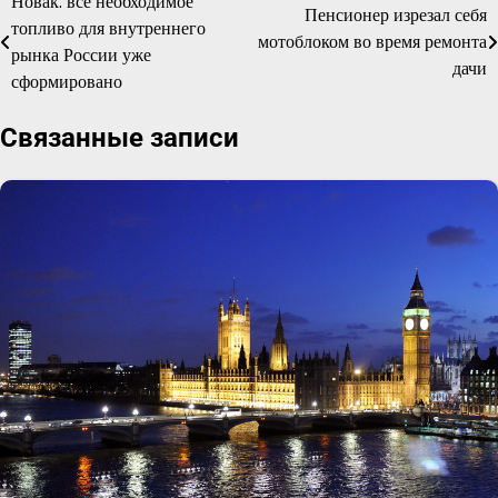
Новак: всё необходимое
Навигация
Пенсионер изрезал себя
топливо для внутреннего
мотоблоком во время ремонта
по
рынка России уже
дачи
сформировано
записям
Связанные записи