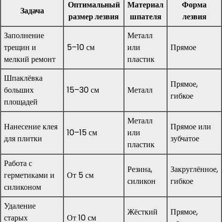
Оптимальный
Материал
Форма
Задача
размер лезвия
шпателя
лезвия
Заполнение
Металл
трещин и
5–10 см
или
Прямое
мелкий ремонт
пластик
Шпаклёвка
Прямое,
больших
15–30 см
Металл
гибкое
площадей
Металл
Нанесение клея
Прямое или
10–15 см
или
для плитки
зубчатое
пластик
Работа с
Резина,
Закруглённое,
герметиками и
От 5 см
силикон
гибкое
силиконом
Удаление
Жёсткий
Прямое,
старых
От 10 см