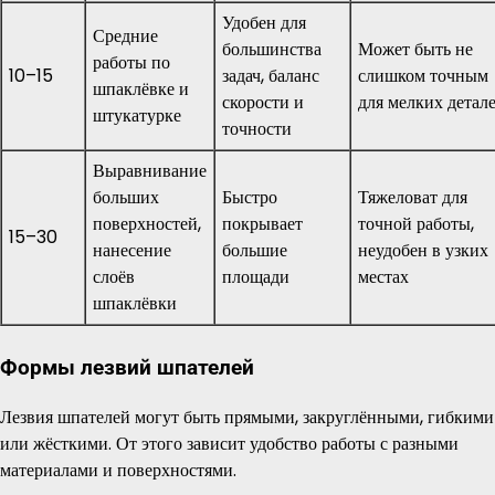
Удобен для
Средние
большинства
Может быть не
работы по
10–15
задач, баланс
слишком точным
шпаклёвке и
скорости и
для мелких детал
штукатурке
точности
Выравнивание
больших
Быстро
Тяжеловат для
поверхностей,
покрывает
точной работы,
15–30
нанесение
большие
неудобен в узких
слоёв
площади
местах
шпаклёвки
Формы лезвий шпателей
Лезвия шпателей могут быть прямыми, закруглёнными, гибкими
или жёсткими. От этого зависит удобство работы с разными
материалами и поверхностями.