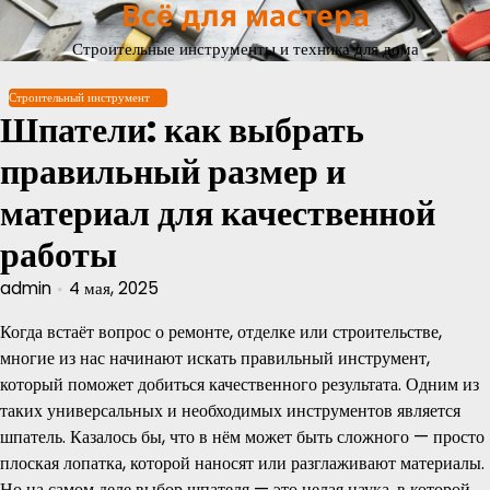
Всё для мастера
Перейти
к
Строительные инструменты и техника для дома
содержимому
Строительный инструмент
Шпатели: как выбрать
правильный размер и
материал для качественной
работы
admin
4 мая, 2025
Когда встаёт вопрос о ремонте, отделке или строительстве,
многие из нас начинают искать правильный инструмент,
который поможет добиться качественного результата. Одним из
таких универсальных и необходимых инструментов является
шпатель. Казалось бы, что в нём может быть сложного — просто
плоская лопатка, которой наносят или разглаживают материалы.
Но на самом деле выбор шпателя — это целая наука, в которой