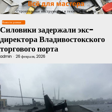
Всё для мастера
Перейти
к
Строительные инструменты и техника для дома
содержимому
Новости разные
Силовики задержали экс-
директора Владивостокского
торгового порта
admin
26 февраля, 2026