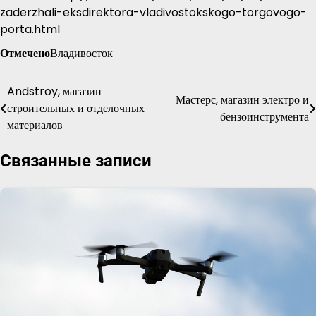
zaderzhali-eksdirektora-vladivostokskogo-torgovogo-
porta.html
Отмечено
Владивосток
Andstroy, магазин
Навигация
Мастерс, магазин электро и
строительных и отделочных
бензоинструмента
по
материалов
записям
Связанные записи